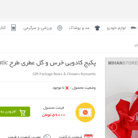
لوازم خودرو
مد و پوشاک
ورزشی و سرگرمی
کتاب
ان
پکیج کادویی خرس و گل عطری طرح Romantic
Gift Package Bears & Flowers Romantic
قیمت محصول
افزودن به 
59,000 تومان
ضمانت بازگشت
بهترین کیفیت و قیمت