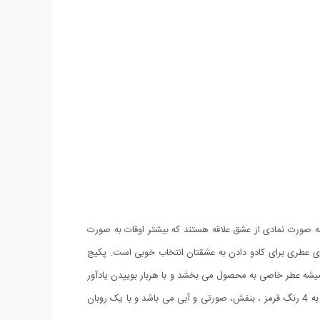
ه صورت نمادی از عشق علاقه هستند که بیشتر اوقات به صورت
تن یک خرس عروسکی و گل های عطری برای کادو دادن به عشقتان انتخاب خوبی است. پکیج
ابونی عطری که بدلیل قرارگیری داخل جعبه همیشه عطر خاصی به محصول می بخشد و با هربار بوییدن یادآور
خاطرات زیبای روزی زیبا برای شماست. ظاهر جعبه به شکل قلب طراحی شده و جنس طلقی دارد. پکیج کادویی خرس و گل عطری طرح Romantic به 4 رنگ قرمز ، بنفش، صورتی و آبی می باشد و با یک روبان