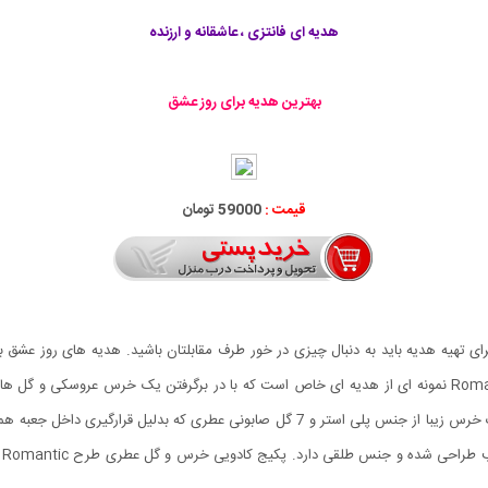
هدیه ای فانتزی ، عاشقانه و ارزنده
بهترین هدیه برای روز عشق
قیمت :
59000 تومان
ی تهیه هدیه باید به دنبال چیزی در خور طرف مقابلتان باشید. هدیه های روز عشق ب
پکیج وجود دارند. پکیج کادویی خرس و گل عطری طرح Romantic نمونه ای از هدیه ای خاص است که با در برگرف
کادویی خرس و گل عطری طرح Romantic شامل یک عروسک خرس زیبا از جنس پلی استر و 7 گل ص