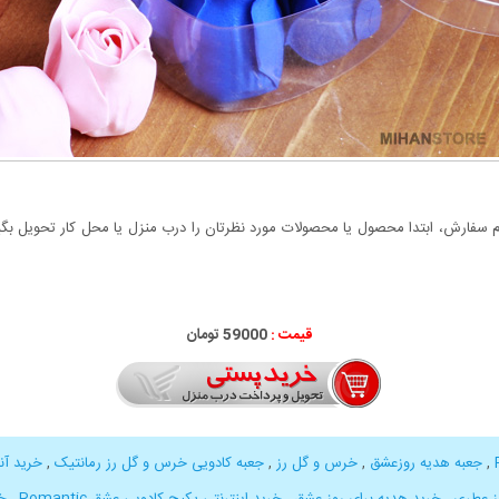
سفارش، ابتدا محصول یا محصولات مورد نظرتان را درب منزل یا محل کار تحویل بگیری
قیمت :
000
59
تومان
,
جعبه هدیه روزعشق
,
خرس و گل رز
,
جعبه کادویی خرس و گل رز رمانتیک
,
خرید آن
ز عطری
,
خرید هدیه برای روز عشق
,
خرید اینترنتی پکیج کادویی عشق Romantic
,
خ