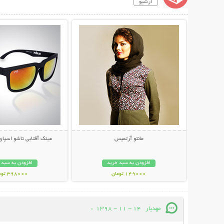
آرشیو
نمایش توضیحات بیشتر
نمایش توضیحات 
مانتو آرتمیس
عینک آفتابی تاشو اسپای پل
افزودن به سبد خرید
افزودن به سبد 
149000 تومان
398000 تومان
مهدیار
14 - 11 - 1398
: