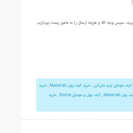
د، سپس وجه کالا و هزینه ارسال را به مامور پست بپردازید.
کیف موبایل چرم مازراتی
,
خرید کیف پول Maserati
,
خرید
ل Maserati
,
کیف پول و موبایل Borna
,
خرید