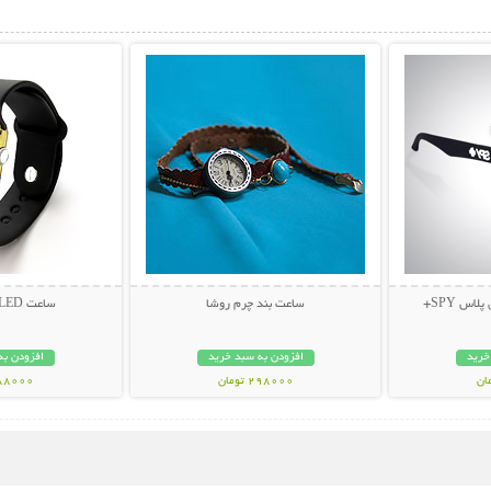
بیشتر
نمایش توضیحات بیشتر
نمایش توضی
اس SPY+
ساعت بند چرم روشا
ساعت LED طرح اپل واچ
خرید
افزودن به سبد خرید
افزودن به
298000 تومان
288000 تو