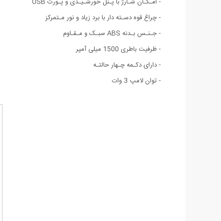
- امـکـان شـارژ با پـنل خورشـیـدی و پـورت USB
- چراغ قوه دسـته دار با برد زیاد و نور مـتمرکز
- جـنـس بـدنه ABS سبـک و مـقـاوم
- ظرفیت باطری 1500 میلی آمپر
- دارای دکـمه چـهار حالتـه
- توان لامپ 3 وات