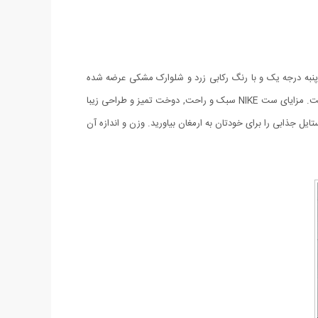
 سال مناسب می باشد. ست رکابی و شلوارک مردانه NIKE دارای جنس پارچه نخ و پنبه درجه یک و با رنگ رکابی زرد و شلوارک مشکی عرضه شده
است. این محصول به صورت فری سایز عرضه می شود که برای سایزهای لارج و ایکس لارج مناسب خواهد بود. مدل رکابی دارای چاپ بسیار شیک است. مزايای ست NIKE سبک و راحت, دوخت تميز و طراحی زیبا
 جذابی را برای خودتان به ارمغان بیاورید. وزن و اندازه آن