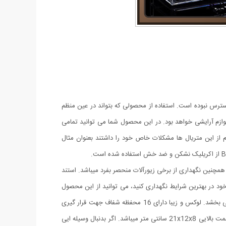
ترس نبوده است. استفاده از محصولی که بتواند در عین منظم
وازم آرایشی خواهد بود. در این محصول شما می توانید تمامی
 از این متریال ها مشکلات خاص خود را داشتند بعنوان مثال
 همچنین نگهداری از برخی زیورآلات منحصر بفرد میباشد. استند
خود در بهترین شرایط نگهداری کنید، می توانید از این محصول
خارق العاده استفاده نمایید. جداسازی هایی که در این استند صورت پذیرفته است، دسترسی شما را به وسایل بهداشتی و آرایشی مناسب ، سهولت می بخشد. لوکس و زیبا دارای 16 محفظه شفاف جهت قرار گیری
آیتم های مختلف در قسمت بالایی ، دارای سه کشو و دو محفظه جداگانه در قسمت بالا می باشد. ابعاد قسمت پایینی 13x13x23 سانتی متر وابعاد قسمت بالایی 21x12x8 سانتی متر میباشد. اگر بدنبال وسیله ایی