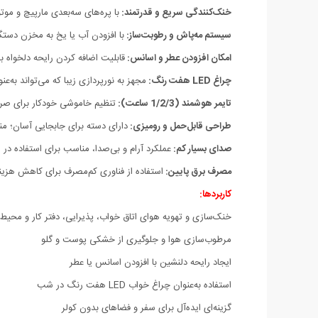
خنک‌کنندگی سریع و قدرتمند:
با پره‌های سه‌بعدی مارپیچ و مو
سیستم مه‌پاش و رطوبت‌ساز:
با افزودن آب یا یخ به مخزن دست
امکان افزودن عطر و اسانس:
قابلیت اضافه کردن رایحه دلخواه
چراغ LED هفت رنگ:
مجهز به نورپردازی زیبا که می‌تواند به‌ع
تایمر هوشمند (1/2/3 ساعت):
تنظیم خاموشی خودکار برای صر
طراحی قابل‌حمل و رومیزی:
دارای دسته برای جابجایی آسان؛ منا
صدای بسیار کم:
عملکرد آرام و بی‌صدا، مناسب برای استفاده در 
مصرف برق پایین:
استفاده از فناوری کم‌مصرف برای کاهش هزینه
کاربردها:
خنک‌سازی و تهویه هوای اتاق خواب، پذیرایی، دفتر کار و 
مرطوب‌سازی هوا و جلوگیری از خشکی پوست و گلو
ایجاد رایحه دلنشین با افزودن اسانس یا عطر
استفاده به‌عنوان چراغ خواب LED هفت رنگ در شب
گزینه‌ای ایده‌آل برای سفر و فضاهای بدون کولر