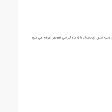
ساعت Casio Sport EF-505 یکی از جدیدترین مدل های عرضه شده شرکت Casio می باشد. این ساعت دارای روز شمار نیز می باشد و همچنین در بسته بندی اوریجینال با 6 ماه گارانتی تعویض عرضه می شود.